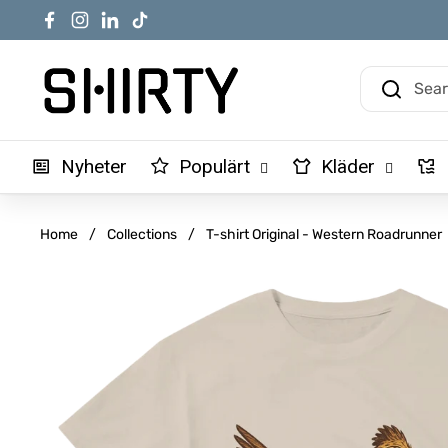
Skip to content
Facebook
Instagram
LinkedIn
TikTok
Nyheter
Populärt
Kläder
Home
/
Collections
/
T-shirt Original - Western Roadrunner