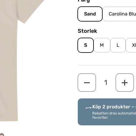
Sand
Carolina Bl
Storlek
S
M
L
X
Quantity
Köp 2 produkter – 
Rabatten dras automatiskt 
favoriter.
 4
Show slide 5