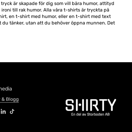
 tryck är skapade för dig som vill bära humor, attityd
oni till rak humor. Alla våra t-shirts är tryckta på
hirt, en t-shirt med humor, eller en t-shirt med text
 det du tänker, utan att du behöver öppna munnen. Det
media
 & Blogg
ook
stagram
LinkedIn
TikTok