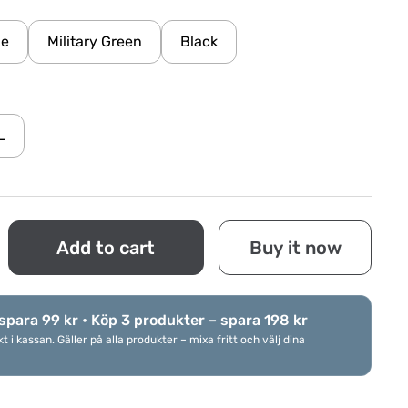
ue
Military Green
Black
L
Add to cart
Buy it now
spara 99 kr • Köp 3 produkter – spara 198 kr
i kassan. Gäller på alla produkter – mixa fritt och välj dina