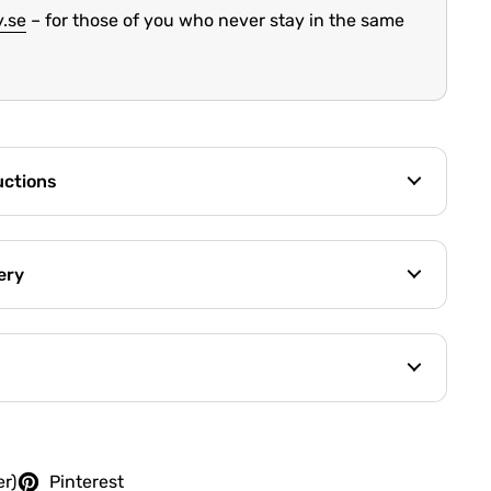
y.se
– for those of you who never stay in the same
uctions
ery
er)
Pinterest