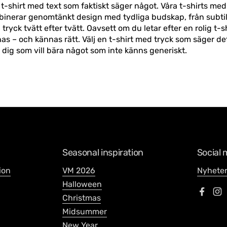
g t-shirt med text som faktiskt säger något. Våra t-shirts med
binerar genomtänkt design med tydliga budskap, från subtil ir
tryck tvätt efter tvätt. Oavsett om du letar efter en rolig t-s
synas – och kännas rätt. Välj en t-shirt med tryck som säger
ör dig som vill bära något som inte känns generiskt.
Seasonal inspiration
Social 
ion
VM 2026
Nyheter
Halloween
Faceb
In
Christmas
Midsummer
New Year