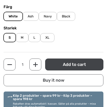
Färg
White
Ash
Navy
Black
Storlek
S
M
L
XL
Quantity
Add to cart
Buy it now
Köp 2 produkter – spara 99 kr • Köp 3 produkter –
spara 198 kr
Rabatten dras automatiskt i kassan. Gäller på alla produkter – mixa
fritt och välj dina favoriter.