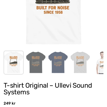
Show slide 1
Show slide 2
Show slide 3
Show slide 4
Sh
T-shirt Original – Ullevi Sound
Systems
Regular price
249 kr