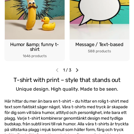
Humor &amp; funny t-
Message / Text-based
shirt
588 products
1646 products
1
/
3
Previous slide
Next slide
T-shirt with print – style that stands out
Unique design. High quality. Made to be seen.
Här hittar du mer än bara en t-shirt – du hittar en rolig t-shirt med
text som faktiskt säger något. Våra t-shirts med tryck är skapade
för dig som vill bära humor, attityd och personlighet, inte bara ett
plagg. Varje t-shirt kombinerar genomtänkt design med tydliga
budskap, från subtil ironi till rak humor. Alla våra t-shirts är tryckta
på slitstarka plagg i mjuk bomull som håller form, färg och tryck