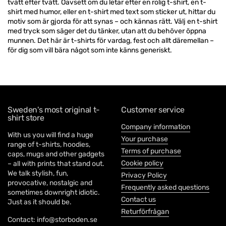
tvätt efter tvätt. Oavsett om du letar efter en rolig t-shirt, en t-
shirt med humor, eller en t-shirt med text som sticker ut, hittar du
motiv som är gjorda för att synas – och kännas rätt. Välj en t-shirt
med tryck som säger det du tänker, utan att du behöver öppna
munnen. Det här är t-shirts för vardag, fest och allt däremellan –
för dig som vill bära något som inte känns generiskt.
Sweden's most original t-
Customer service
shirt store
Company information
With us you will find a huge
Your purchase
range of t-shirts, hoodies,
Terms of purchase
caps, mugs and other gadgets
Cookie policy
– all with prints that stand out.
We talk stylish, fun,
Privacy Policy
provocative, nostalgic and
Frequently asked questions
sometimes downright idiotic.
Contact us
Just as it should be.
Returförfrågan
Contact: info@storboden.se