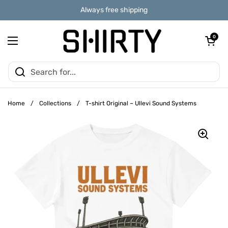
Skip to content
Always free shipping
Open car
0
Open menu
Home
/
Collections
/
T-shirt Original – Ullevi Sound Systems