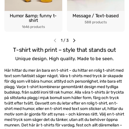
Humor &amp; funny t-
Message / Text-based
shirt
588 products
1646 products
1
/
3
Previous slide
Next slide
T-shirt with print – style that stands out
Unique design. High quality. Made to be seen.
Här hittar du mer än bara en t-shirt – du hittar en rolig t-shirt med
text som faktiskt säger något. Våra t-shirts med tryck är skapade
för dig som vill bära humor, attityd och personlighet, inte bara ett
plagg. Varje t-shirt kombinerar genomtänkt design med tydliga
budskap, från subtil ironi till rak humor. Alla våra t-shirts är tryckta
på slitstarka plagg i mjuk bomull som håller form, färg och tryck
tvätt efter tvätt. Oavsett om du letar efter en rolig t-shirt, en t-
shirt med humor, eller en t-shirt med text som sticker ut, hittar du
motiv som är gjorda för att synas – och kännas rätt. Välj en t-shirt
med tryck som säger det du tänker, utan att du behöver öppna
munnen. Det här är t-shirts för vardag, fest och allt däremellan –