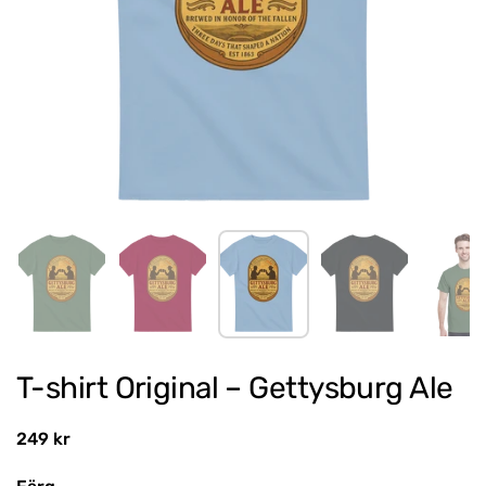
Show slide 1
Show slide 2
Show slide 3
Show slide 4
Sh
T-shirt Original – Gettysburg Ale
Regular price
249 kr