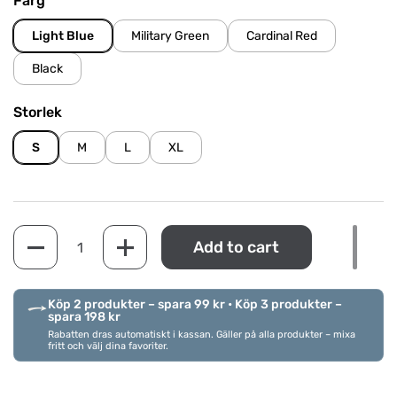
Färg
Light Blue
Military Green
Cardinal Red
Black
Storlek
S
M
L
XL
Quantity
Add to cart
Köp 2 produkter – spara 99 kr • Köp 3 produkter –
spara 198 kr
Rabatten dras automatiskt i kassan. Gäller på alla produkter – mixa
fritt och välj dina favoriter.