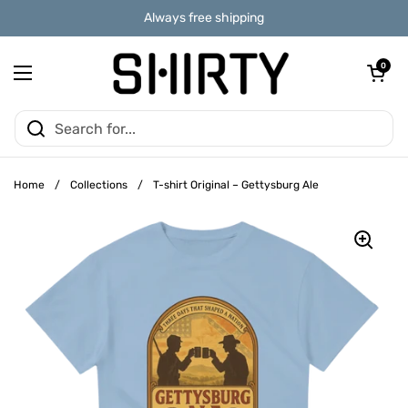
Skip to content
Always free shipping
Open car
0
Open menu
Home
/
Collections
/
T-shirt Original – Gettysburg Ale