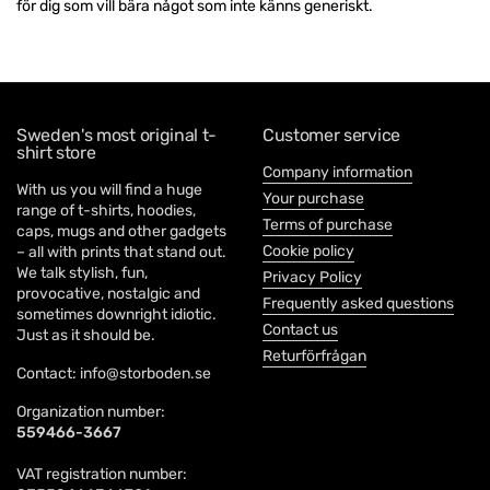
för dig som vill bära något som inte känns generiskt.
Sweden's most original t-
Customer service
shirt store
Company information
With us you will find a huge
Your purchase
range of t-shirts, hoodies,
Terms of purchase
caps, mugs and other gadgets
Cookie policy
– all with prints that stand out.
We talk stylish, fun,
Privacy Policy
provocative, nostalgic and
Frequently asked questions
sometimes downright idiotic.
Contact us
Just as it should be.
Returförfrågan
Contact: info@storboden.se
Organization number:
559466-3667
VAT registration number: