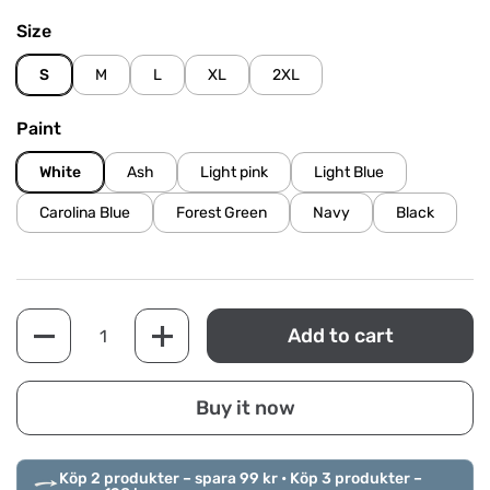
Size
S
M
L
XL
2XL
Paint
White
Ash
Light pink
Light Blue
Carolina Blue
Forest Green
Navy
Black
Quantity
Add to cart
Buy it now
Köp 2 produkter – spara 99 kr • Köp 3 produkter –