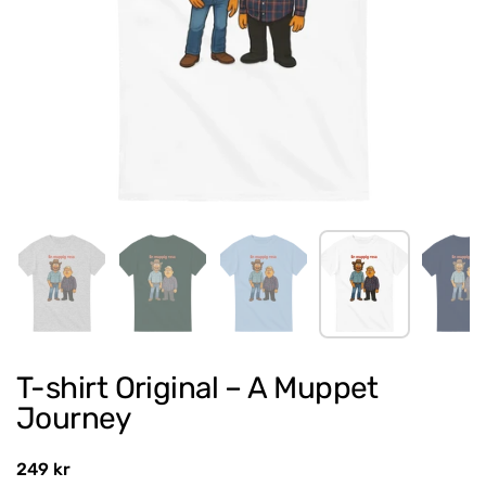
Show slide 1
Show slide 2
Show slide 3
Show slide 4
Sh
T-shirt Original – A Muppet
Journey
Regular price
249 kr