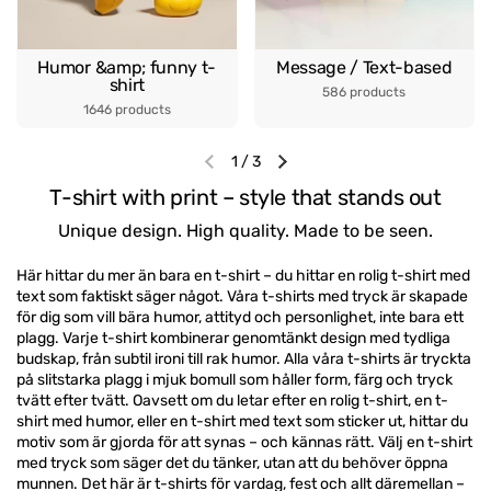
Humor &amp; funny t-
Message / Text-based
shirt
586 products
1646 products
1
/
3
Previous slide
Next slide
T-shirt with print – style that stands out
Unique design. High quality. Made to be seen.
Här hittar du mer än bara en t-shirt – du hittar en rolig t-shirt med
text som faktiskt säger något. Våra t-shirts med tryck är skapade
för dig som vill bära humor, attityd och personlighet, inte bara ett
plagg. Varje t-shirt kombinerar genomtänkt design med tydliga
budskap, från subtil ironi till rak humor. Alla våra t-shirts är tryckta
på slitstarka plagg i mjuk bomull som håller form, färg och tryck
tvätt efter tvätt. Oavsett om du letar efter en rolig t-shirt, en t-
shirt med humor, eller en t-shirt med text som sticker ut, hittar du
motiv som är gjorda för att synas – och kännas rätt. Välj en t-shirt
med tryck som säger det du tänker, utan att du behöver öppna
munnen. Det här är t-shirts för vardag, fest och allt däremellan –