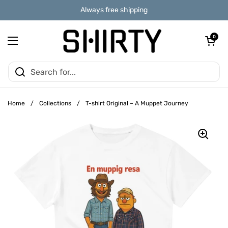
Skip to content
Always free shipping
Open car
0
Open menu
Home
/
Collections
/
T-shirt Original – A Muppet Journey