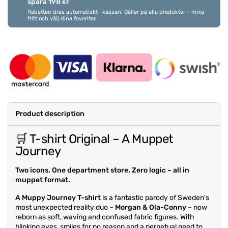
spara 198 kr
Rabatten dras automatiskt i kassan. Gäller på alla produkter – mixa
fritt och välj dina favoriter.
Product description
🛒 T-shirt Original – A Muppet
Journey
Two icons. One department store. Zero logic – all in
muppet format.
A Muppy Journey T-shirt
is a fantastic parody of Sweden's
most unexpected reality duo –
Morgan & Ola-Conny
– now
reborn as soft, waving and confused fabric figures. With
blinking eyes, smiles for no reason and a perpetual need to